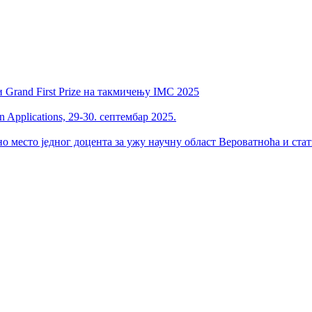
 Grand First Prize на такмичењу IMC 2025
 Applications, 29-30. септембар 2025.
но место једног доцента за ужу научну област Вероватноћа и ста