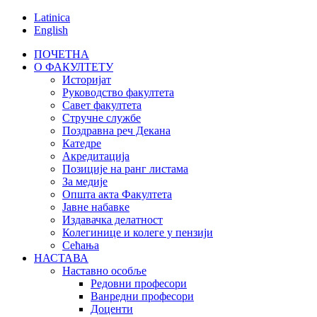
Latinica
English
ПОЧЕТНА
О ФАКУЛТЕТУ
Историјат
Руководство факултета
Савет факултета
Стручне службе
Поздравна реч Декана
Катедре
Акредитација
Позиције на ранг листама
За медије
Општа акта Факултета
Јавне набавке
Издавачка делатност
Колегинице и колеге у пензији
Сећања
НАСТАВА
Наставно особље
Редовни професори
Ванредни професори
Доценти