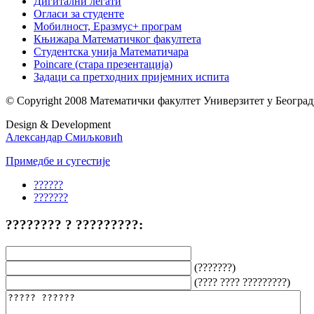
Дигитални легати
Огласи за студенте
Мобилност, Еразмус+ програм
Књижара Математичког факултета
Студентска унија Математичара
Poincare (стара презентација)
Задаци са претходних пријемних испита
© Copyright 2008 Математички факултет Универзитет у Београд
Design & Development
Александар Смиљковић
Примедбе и сугестије
??????
???????
???????? ? ?????????:
(???????)
(???? ???? ?????????)