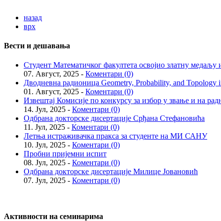
назад
врх
Вести и дешавања
Студент Математичког факултета освојио златну медаљу и
07. Август, 2025 -
Коментари (0)
Дводневна радионица Geometry, Probability, and Topology in
01. Август, 2025 -
Коментари (0)
Извештај Комисије по конкурсу за избор у звање и на рад
14. Јул, 2025 -
Коментари (0)
Одбрана докторске дисертације Срђана Стефановића
11. Јул, 2025 -
Коментари (0)
Летња истраживачка пракса за студенте на МИ САНУ
10. Јул, 2025 -
Коментари (0)
Пробни пријемни испит
08. Јул, 2025 -
Коментари (0)
Одбрана докторске дисертације Милице Јовановић
07. Јул, 2025 -
Коментари (0)
Активности на семинарима