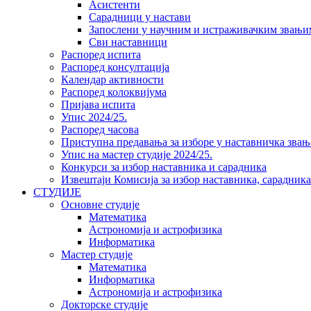
Асистенти
Сарадници у настави
Запослени у научним и истраживачким звањи
Сви наставници
Распоред испита
Распоред консултација
Календар активности
Распоред колоквијума
Пријава испита
Упис 2024/25.
Распоред часова
Приступна предавања за изборе у наставничка звањ
Упис на мастер студије 2024/25.
Конкурси за избор наставника и сарадника
Извештаји Комисија за избор наставника, сарадник
СТУДИЈЕ
Основне студије
Математика
Астрономија и астрофизика
Информатика
Мастер студије
Математика
Информатика
Астрономија и астрофизика
Докторске студије