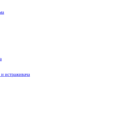
ма
а
а и истраживача