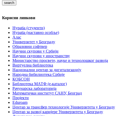
Корисни линкови
Hypatia (студенти)
Hypatia (наставно особље)
Алас
Универзитет у Београду
Образовни софтвер
Научни скупови у Србији
Научни скупови у иностранству
Министарство просвете, науке и технолошког развоја
Виртуелна библиотека
Национални центар за дигитализацију
Народна бибилиотека Србије
КОБСОН
Библиотека МАТФ (е-каталог)
Рачунарска лабораторија
Математички институт САНУ, Београд
Пројекти
Eduroam
Центар за трансфер технологије Универзитета у Београду
Центар за развој каријере Универзитета у Београду