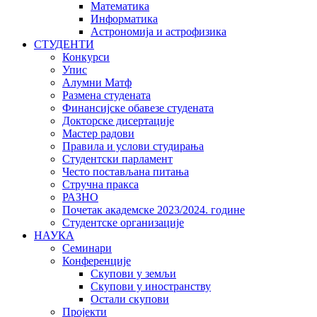
Математика
Информатика
Астрономија и астрофизика
СТУДЕНТИ
Конкурси
Упис
Алумни Матф
Размена студената
Финансијске обавезе студената
Докторске дисертације
Мастер радови
Правила и услови студирања
Студентски парламент
Често постављана питања
Стручна пракса
РАЗНО
Почетак академске 2023/2024. године
Студентске организације
НАУКА
Семинари
Конференције
Скупови у земљи
Скупови у иностранству
Остали скупови
Пројекти