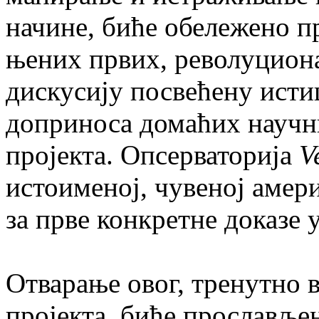
начине, биће обележено 
њених првих, револуциона
дискусију посвећену исти
доприноса домаћих научни
пројекта. Опсерваторија
V
истоименој, чувеној амер
за прве конкретне доказе 
Отварање овог, тренутно 
пројекта, биће прославље