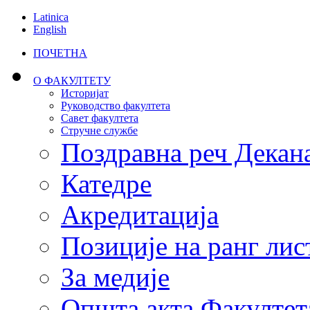
Latinica
English
ПОЧЕТНА
О ФАКУЛТЕТУ
Историјат
Руководство факултета
Савет факултета
Стручне службе
Поздравна реч Декан
Катедре
Акредитација
Позиције на ранг лис
За медије
Општа акта Факултет