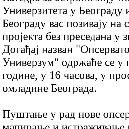
Универзитета у Београду 
Београду вас позивају на
пројекта без преседана у 
Догађај назван "Опсерват
Универзум" одржаће се у п
године, у 16 часова, у пр
омладине Београда.
Пуштање у рад нове опсер
мапирање и истраживање н