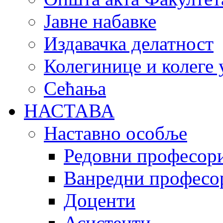
Јавне набавке
Издавачка делатност
Колегинице и колеге 
Сећања
НАСТАВА
Наставно особље
Редовни професор
Ванредни професо
Доценти
Асистенти