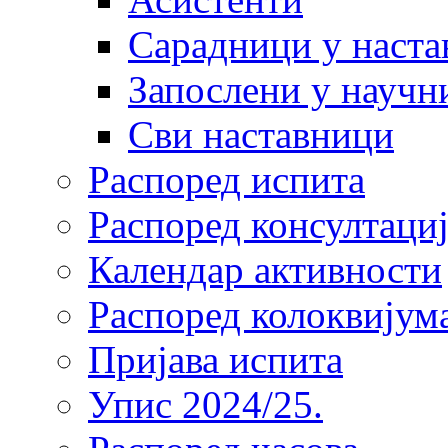
Сарадници у наста
Запослени у научн
Сви наставници
Распоред испита
Распоред консултациј
Календар активности
Распоред колоквијум
Пријава испита
Упис 2024/25.