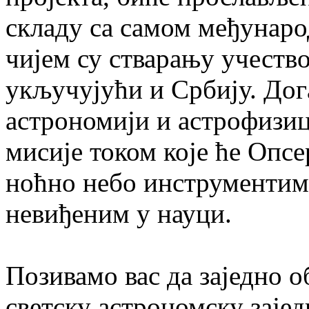
складу са самом међунаро
чијем су стварању учество
укључујући и Србију. Дог
астрономији и астрофизиц
мисије током које ће Опс
ноћно небо инструментима
невиђеним у науци.
Позивамо вас да заједно о
светску астрономску зајед