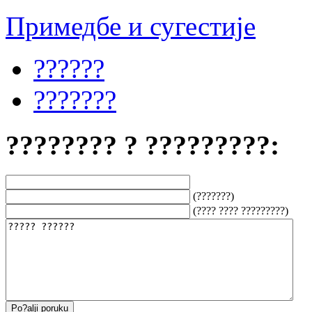
Примедбе и сугестије
??????
???????
???????? ? ?????????:
(???????)
(???? ???? ?????????)