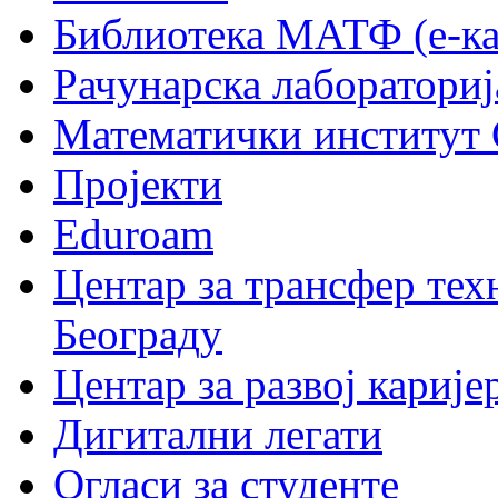
Библиотека МАТФ (е-ка
Рачунарска лабораториј
Математички институт
Пројекти
Eduroam
Центар за трансфер тех
Београду
Центар за развој карије
Дигитални легати
Огласи за студенте