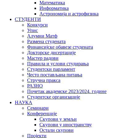
Математика
Информатика
Астрономија и астрофизика
СТУДЕНТИ
Конкурси
Упис
Алумни Матф
Размена студената
Финансијске обавезе студената
Докторске дисертације
Мастер радови
Правила и услови студирања
Студентски парламент
Често постављана питања
Стручна пракса
РАЗНО
Почетак академске 2023/2024. године
Студентске организације
НАУКА
Семинари
Конференције
Скупови у земљи
Скупови у иностранству
Остали скупови
Пројекти