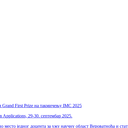
 Grand First Prize на такмичењу IMC 2025
 Applications, 29-30. септембар 2025.
но место једног доцента за ужу научну област Вероватноћа и ста