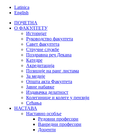
Latinica
English
ПОЧЕТНА
О ФАКУЛТЕТУ
Историјат
Руководство факултета
Савет факултета
Стручне службе
Поздравна реч Декана
Катедре
Акредитација
Позиције на ранг листама
За медије
Општа акта Факултета
Јавне набавке
Издавачка делатност
Колегинице и колеге у пензији
Сећања
НАСТАВА
Наставно особље
Редовни професори
Ванредни професори
Доценти