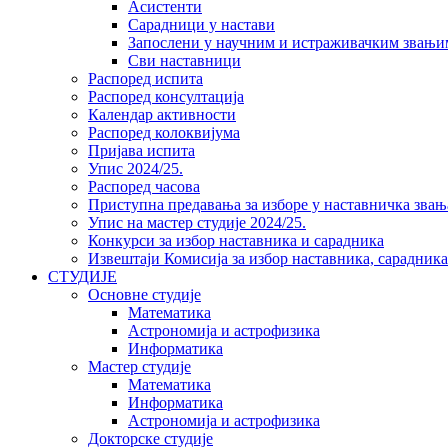
Асистенти
Сарадници у настави
Запослени у научним и истраживачким звањи
Сви наставници
Распоред испита
Распоред консултација
Календар активности
Распоред колоквијума
Пријава испита
Упис 2024/25.
Распоред часова
Приступна предавања за изборе у наставничка звањ
Упис на мастер студије 2024/25.
Конкурси за избор наставника и сарадника
Извештаји Комисија за избор наставника, сарадник
СТУДИЈЕ
Основне студије
Математика
Астрономија и астрофизика
Информатика
Мастер студије
Математика
Информатика
Астрономија и астрофизика
Докторске студије