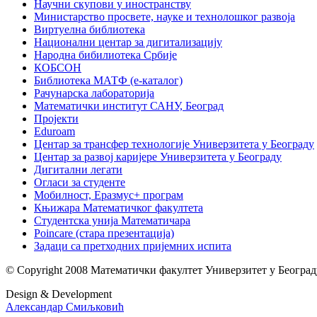
Научни скупови у иностранству
Министарство просвете, науке и технолошког развоја
Виртуелна библиотека
Национални центар за дигитализацију
Народна бибилиотека Србије
КОБСОН
Библиотека МАТФ (е-каталог)
Рачунарска лабораторија
Математички институт САНУ, Београд
Пројекти
Eduroam
Центар за трансфер технологије Универзитета у Београду
Центар за развој каријере Универзитета у Београду
Дигитални легати
Огласи за студенте
Мобилност, Еразмус+ програм
Књижара Математичког факултета
Студентска унија Математичара
Poincare (стара презентација)
Задаци са претходних пријемних испита
© Copyright 2008 Математички факултет Универзитет у Београд
Design & Development
Александар Смиљковић