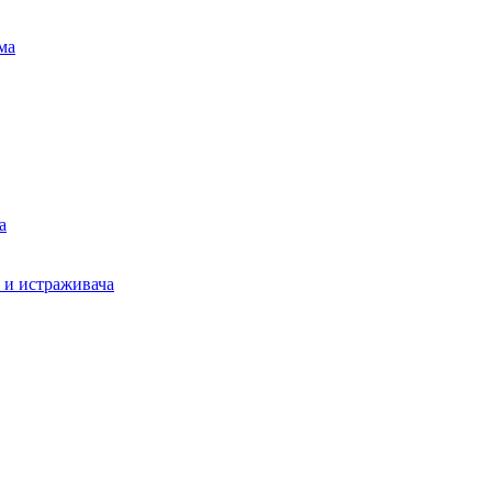
ма
а
а и истраживача