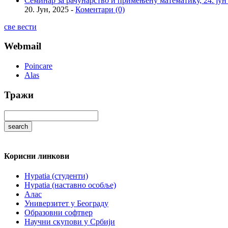
Семинар за рачунарство и примењену математику, 24. јун
20. Јун, 2025 -
Коментари (0)
све вести
Webmail
Poincare
Alas
Тражи
Корисни линкови
Hypatia (студенти)
Hypatia (наставно особље)
Алас
Универзитет у Београду
Образовни софтвер
Научни скупови у Србији