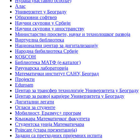
Hypatia (наставно особље)
Алас
Универзитет у Београду
Образовни софтвер
Научни скупови у Србији
Научни скупови у иностранству
Министарство просвете, науке и технолошког развоја
Виртуелна библиотека
Национални центар за дигитализацију
Народна бибилиотека Србије
КОБСОН
Библиотека МАТФ (е-каталог)
Рачунарска лабораторија
Математички институт САНУ, Београд
Пројекти
Eduroam
Центар за трансфер технологије Универзитета у Београду
Центар за развој каријере Универзитета у Београду
Дигитални легати
Огласи за студенте
Мобилност, Еразмус+ програм
Књижара Математичког факултета
Студентска унија Математичара
Poincare (стара презентација)
Задаци са претходних пријемних испита