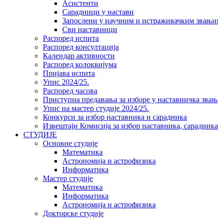
Асистенти
Сарадници у настави
Запослени у научним и истраживачким звањи
Сви наставници
Распоред испита
Распоред консултација
Календар активности
Распоред колоквијума
Пријава испита
Упис 2024/25.
Распоред часова
Приступна предавања за изборе у наставничка звањ
Упис на мастер студије 2024/25.
Конкурси за избор наставника и сарадника
Извештаји Комисија за избор наставника, сарадник
СТУДИЈЕ
Основне студије
Математика
Астрономија и астрофизика
Информатика
Мастер студије
Математика
Информатика
Астрономија и астрофизика
Докторске студије