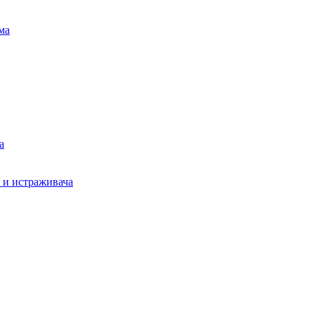
ма
а
а и истраживача