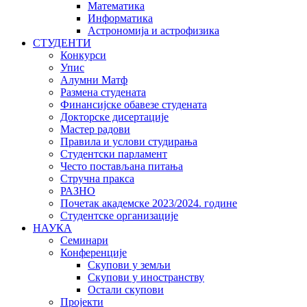
Математика
Информатика
Астрономија и астрофизика
СТУДЕНТИ
Конкурси
Упис
Алумни Матф
Размена студената
Финансијске обавезе студената
Докторске дисертације
Мастер радови
Правила и услови студирања
Студентски парламент
Често постављана питања
Стручна пракса
РАЗНО
Почетак академске 2023/2024. године
Студентске организације
НАУКА
Семинари
Конференције
Скупови у земљи
Скупови у иностранству
Остали скупови
Пројекти