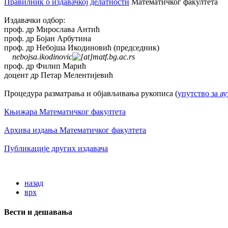
Правилник о издавачкој делатности
Математичког факултета
Издавачки одбор:
проф. др Мирослава Антић
проф. др Бојан Арбутина
проф. др Небојша Икодиновић (председник)
nebojsa.ikodinovic
matf.bg.ac.rs
проф. др Филип Марић
доцент др Петар Мелентијевић
Процедура разматрања и објављивања рукописа (
упутство за ау
Књижара Математичког факултета
Архива издања Математичког факултета
Публикације других издавача
назад
врх
Вести и дешавања