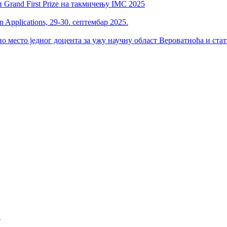
 Grand First Prize на такмичењу IMC 2025
 Applications, 29-30. септембар 2025.
но место једног доцента за ужу научну област Вероватноћа и ста
.