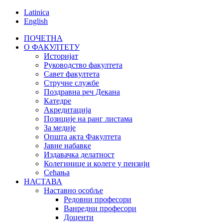
Latinica
English
ПОЧЕТНА
О ФАКУЛТЕТУ
Историјат
Руководство факултета
Савет факултета
Стручне службе
Поздравна реч Декана
Катедре
Акредитација
Позиције на ранг листама
За медије
Општа акта Факултета
Јавне набавке
Издавачка делатност
Колегинице и колеге у пензији
Сећања
НАСТАВА
Наставно особље
Редовни професори
Ванредни професори
Доценти