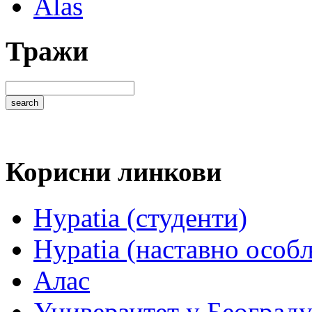
Alas
Тражи
Корисни линкови
Hypatia (студенти)
Hypatia (наставно особ
Алас
Универзитет у Београд