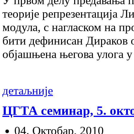
У првом делу предавања п
теорије репрезентација Ли
модула, с нагласком на п
бити дефинисан Дираков о
објашњена његова улога у
детаљније
ЦГТА семинар, 5. окто
04. Октобар, 2010