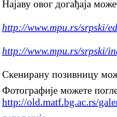
Најаву овог догађаја може
http://www.mpu.rs/srpski/e
http://www.mpu.rs/srpski/i
Скенирану позивницу мо
Фотографије можете погле
http://old.matf.bg.ac.rs/galer