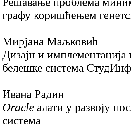
Решавање проблема миним
графу коришћењем генетс
Мирјана Маљковић
Дизајн и имплементација 
белешке система СтудИн
Ивана Радин
Oracle
алати у развоју п
система