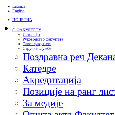
Latinica
English
ПОЧЕТНА
О ФАКУЛТЕТУ
Историјат
Руководство факултета
Савет факултета
Стручне службе
Поздравна реч Декан
Катедре
Акредитација
Позиције на ранг лис
За медије
Општа акта Факултет