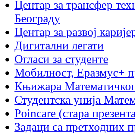
Центар за трансфер тех
Београду
Центар за развој карије
Дигитални легати
Огласи за студенте
Мобилност, Еразмус+ 
Књижара Математичког
Студентска унија Мате
Poincare (стара презент
Задаци са претходних 