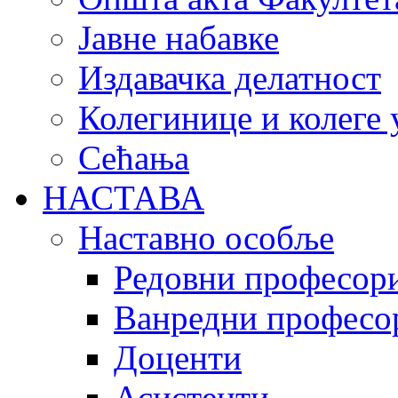
Јавне набавке
Издавачка делатност
Колегинице и колеге 
Сећања
НАСТАВА
Наставно особље
Редовни професор
Ванредни професо
Доценти
Асистенти