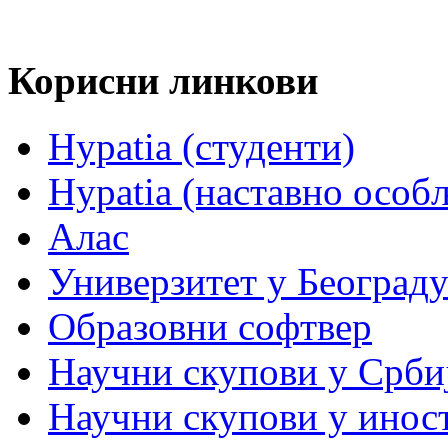
Корисни линкови
Hypatia (студенти)
Hypatia (наставно особ
Алас
Универзитет у Београд
Образовни софтвер
Научни скупови у Срби
Научни скупови у инос