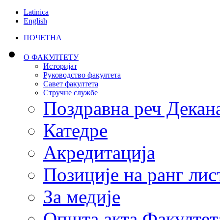
Latinica
English
ПОЧЕТНА
О ФАКУЛТЕТУ
Историјат
Руководство факултета
Савет факултета
Стручне службе
Поздравна реч Декан
Катедре
Акредитација
Позиције на ранг лис
За медије
Општа акта Факултет