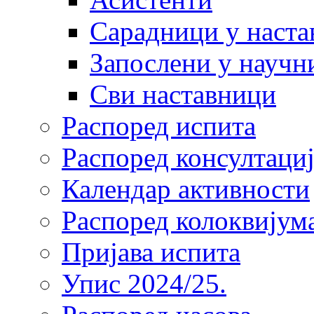
Сарадници у наста
Запослени у научн
Сви наставници
Распоред испита
Распоред консултациј
Календар активности
Распоред колоквијум
Пријава испита
Упис 2024/25.