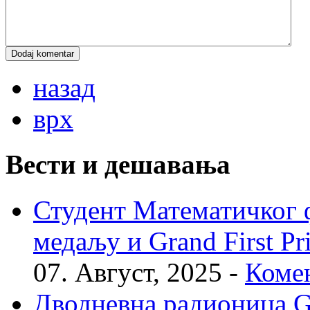
назад
врх
Вести и дешавања
Студент Математичког ф
медаљу и Grand First P
07. Август, 2025 -
Комен
Дводневна радионица Geo